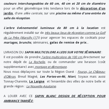
couleurs interchangeables de 60 cm, 40 cm et 20 cm de diamètre
pour un effet géométrique très tendance lors de la
décoration d'un
jardin
, d'une
allée centrale
, sur une
piscine ou même d'une entrée de
salle de réception
.
L'arbre événementiel lumineux de 80 cm à la location
est
régulièrement installé sur de
très beaux lieux de réception comme Le Golf
de La Prée (Marsilly (17))
pour agencer les espaces de cocktails pour
mariages, brunchs
, séminaires,
galas de remise de prix
...
LIVRAISON DU
SAPIN MULTICOLORE A LEDS SUR VOTRE SÉMINAIRE
:
Il est possible de prendre
l'arbre multicolore de 100 cm
directement sur
notre dépôt de
La Rochelle
, ou de commander une livraison (coût
supplémentaire) avec
montage et démontage
.
Nous nous déplaçons sur toute la Région Ouest :
Fouras, Le Château-
d'Oléron
, Breuil Magné,
Les Portes-en-Ré, Niort
, Soyaux mais aussi
Tonnay-Charente,
La Laigne
et l'ensemble des villes de notre belle et
grande région :
La Nouvelle-Aquitaine
.
A LOUER AVEC CE
SAPIN BLANC DESIGN DE RÉCEPTION POUR
AMBIANCE TAMISÉE
: