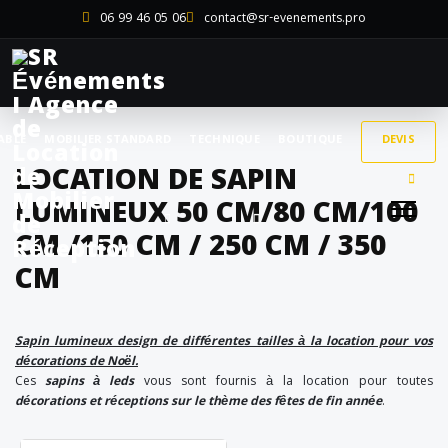
06 99 46 05 06
contact@sr-evenements.pro
ABLE
MOBILIER STANDARD
TECHNIQUE
BOUTIQUE
DEVIS
LOCATION DE SAPIN
LUMINEUX 50 CM/80 CM/100
CM /150 CM / 250 CM / 350
CM
Sapin lumineux design de différentes tailles à la location pour vos
décorations de Noël.
Ces
sapins à leds
vous sont fournis à la location pour toutes
décorations et réceptions sur le thème des fêtes de fin année
.