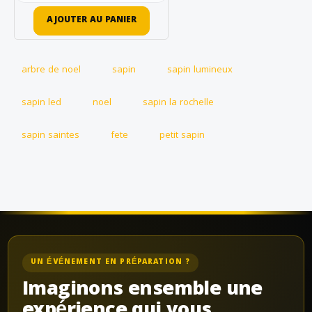
AJOUTER AU PANIER
arbre de noel
sapin
sapin lumineux
sapin led
noel
sapin la rochelle
sapin saintes
fete
petit sapin
UN ÉVÉNEMENT EN PRÉPARATION ?
Imaginons ensemble une
expérience qui vous