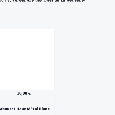
iort
et
l'ensemble des villes de La Nouvelle-
10,00 €
abouret Haut Métal Blanc