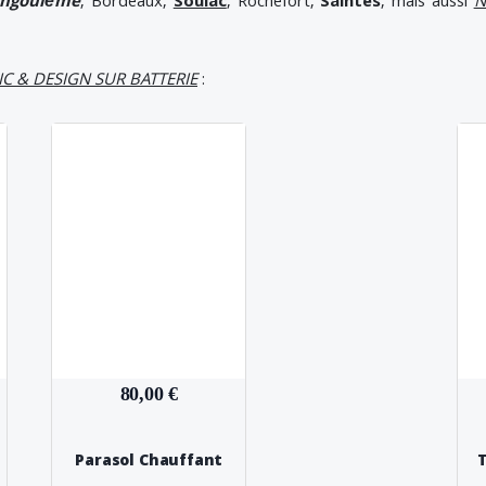
ngoulème
, Bordeaux,
Soulac
, Rochefort,
Saintes
, mais aussi
N
C & DESIGN SUR BATTERIE
:
80,00 €
Parasol Chauffant
T