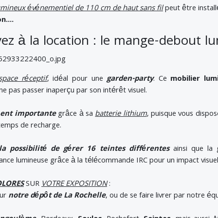
umineux événementiel de 110 cm de haut sans fil
peut être instal
n....
ez à la location : le mange-debout l
pace réceptif
, idéal pour une
garden-party
. Ce
mobilier lum
e pas passer inaperçu par son intérêt visuel.
ment importante
grâce à sa
batterie lithium
, puisque vous dispos
e temps de recharge.
 possibilité de gérer 16 teintes différentes
ainsi que la 
issance lumineuse grâce à la télécommande IRC pour un impact visuel
OLORES
SUR
VOTRE EXPOSITION
:
sur
notre dépôt de La Rochelle
, ou de se faire livrer par notre éq