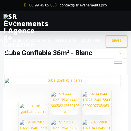
06 99 46 05 06
contact@sr-evenements.pro
ABLE
MOBILIER STANDARD
TECHNIQUE
BOUTIQUE
DEVIS
Cube Gonflable 36m² - Blanc