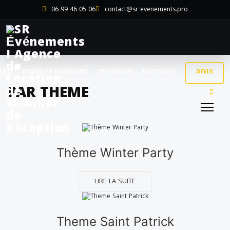
06 99 46 05 06
contact@sr-evenements.pro
ABLE
MOBILIER STANDARD
TECHNIQUE
BOUTIQUE
DEVIS
PAR THEME
Thème Winter Party
LIRE LA SUITE
Theme Saint Patrick