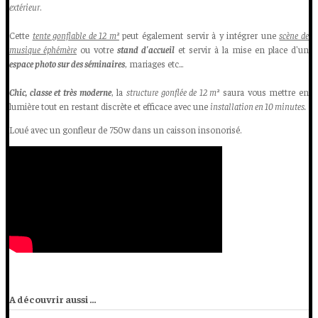
extérieur
.
Cette
tente gonflable de 12 m²
peut également servir à y intégrer une
scène de
musique éphémère
ou votre
stand d'accueil
et servir à la mise en place d'un
espace photo sur des séminaires
, mariages etc...
Chic, classe et très moderne
, la
structure gonflée de 12 m²
saura vous mettre en
lumière tout en restant discrète et efficace avec une
installation en 10 minutes.
Loué avec un gonfleur de 750w dans un caisson insonorisé.
A découvrir aussi ...