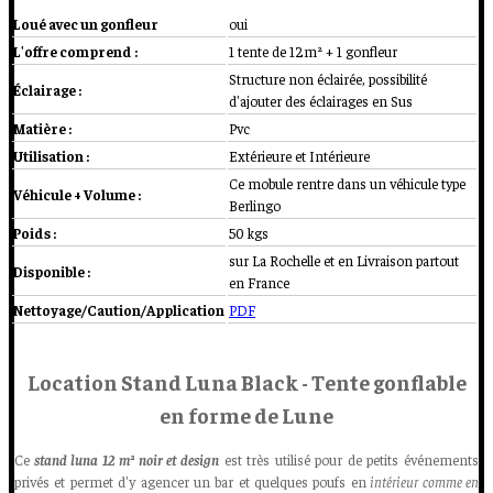
Loué avec un gonfleur
oui
L'offre comprend :
1 tente de 12m² + 1 gonfleur
Structure non éclairée, possibilité
Éclairage :
d'ajouter des éclairages en Sus
Matière :
Pvc
Utilisation :
Extérieure et Intérieure
Ce mobule rentre dans un véhicule type
Véhicule + Volume :
Berlingo
Poids :
50 kgs
sur La Rochelle et en Livraison partout
Disponible :
en France
Nettoyage/Caution/Application
PDF
Location Stand Luna Black - Tente gonflable
en forme de Lune
Ce
stand luna 12 m² noir et design
est très utilisé pour de petits événements
privés et permet d'y agencer un bar et quelques poufs en
intérieur comme en