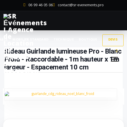
06 99 46 05 06
contact@sr-evenements.pro
ABLE
MOBILIER STANDARD
TECHNIQUE
BOUTIQUE
DEVIS
Rideau Guirlande lumineuse Pro - Blanc
Froid - Raccordable - 1m hauteur x 1m
largeur - Espacement 10 cm