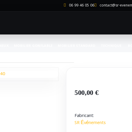
06 99 46 05 06
contact@sr-evene
NEUX
MOBILIER GONFLABLE
MOBILIER STANDARD
TECHNIQUE
B
500,00 €
Fabricant:
SR Événements