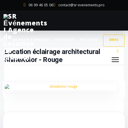
06 99 46 05 06
contact@sr-evenements.pro
ABLE
MOBILIER STANDARD
TECHNIQUE
BOUTIQUE
DEVIS
Location éclairage architectural
ShineKolor - Rouge