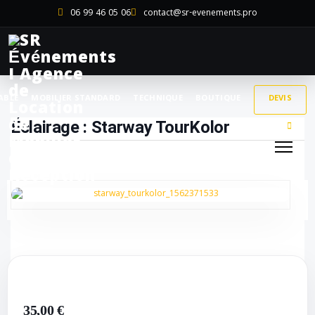
06 99 46 05 06
contact@sr-evenements.pro
ABLE
MOBILIER STANDARD
TECHNIQUE
BOUTIQUE
DEVIS
Éclairage : Starway TourKolor
35,00 €