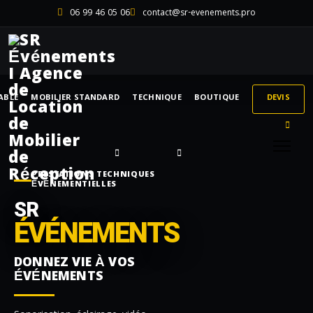
06 99 46 05 06
contact@sr-evenements.pro
ABLE
MOBILIER STANDARD
TECHNIQUE
BOUTIQUE
DEVIS
PRESTATIONS TECHNIQUES
ÉVÉNEMENTIELLES
SR
ÉVÉNEMENTS
DONNEZ VIE À VOS
ÉVÉNEMENTS