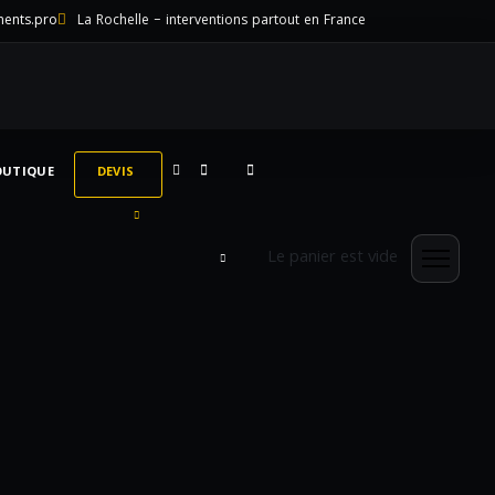
ments.pro
La Rochelle – interventions partout en France
OUTIQUE
DEVIS
Le panier est vide