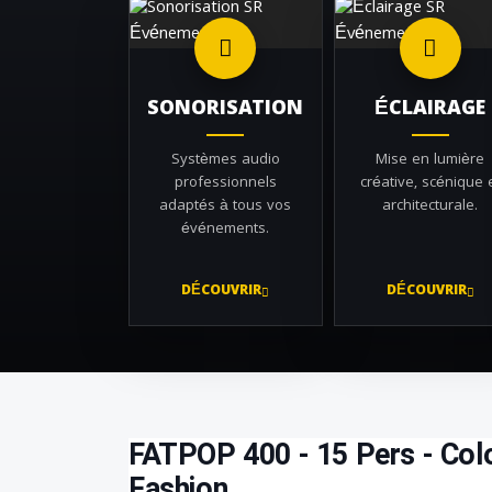
SONORISATION
ÉCLAIRAGE
Systèmes audio
Mise en lumière
professionnels
créative, scénique 
adaptés à tous vos
architecturale.
événements.
DÉCOUVRIR
DÉCOUVRIR
FATPOP 400 - 15 Pers - Colo
Fashion