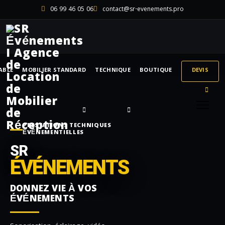
06 99 46 05 06
contact@sr-evenements.pro
ABLE
MOBILIER STANDARD
TECHNIQUE
BOUTIQUE
DEVIS
PRESTATIONS TECHNIQUES
ÉVÉNEMENTIELLES
SR
ÉVÉNEMENTS
DONNEZ VIE À VOS
ÉVÉNEMENTS