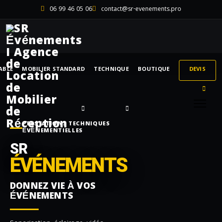
06 99 46 05 06
contact@sr-evenements.pro
ABLE
MOBILIER STANDARD
TECHNIQUE
BOUTIQUE
DEVIS
PRESTATIONS TECHNIQUES
ÉVÉNEMENTIELLES
SR
ÉVÉNEMENTS
DONNEZ VIE À VOS
ÉVÉNEMENTS