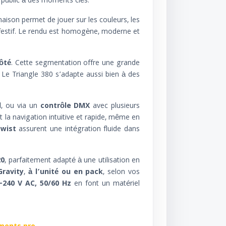
u public à des moments clés.
naison permet de jouer sur les couleurs, les
 festif. Le rendu est homogène, moderne et
ôté
. Cette segmentation offre une grande
. Le Triangle 380 s’adapte aussi bien à des
l
, ou via un
contrôle DMX
avec plusieurs
t la navigation intuitive et rapide, même en
wist
assurent une intégration fluide dans
20
, parfaitement adapté à une utilisation en
Gravity
,
à l’unité ou en pack
, selon vos
–240 V AC, 50/60 Hz
en font un matériel