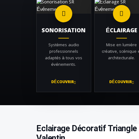
SONORISATION
ÉCLAIRAGE
Systèmes audio
Mise en lumière
professionnels
créative, scénique 
adaptés à tous vos
architecturale.
événements.
DÉCOUVRIR
DÉCOUVRIR
Eclairage Décoratif Triangle
Valentin