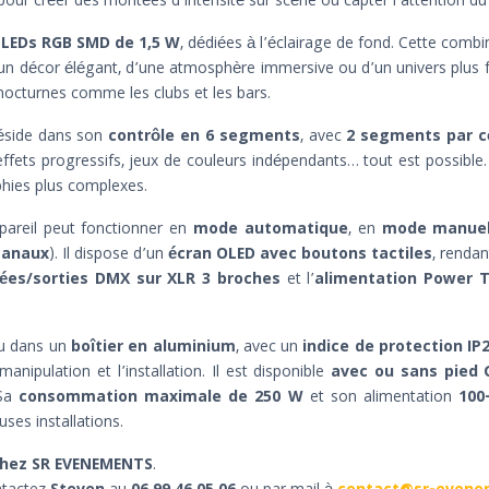
s pour créer des montées d’intensité sur scène ou capter l’attention d
 LEDs RGB SMD de 1,5 W
, dédiées à l’éclairage de fond. Cette combi
d’un décor élégant, d’une atmosphère immersive ou d’un univers plus
octurnes comme les clubs et les bars.
réside dans son
contrôle en 6 segments
, avec
2 segments par c
effets progressifs, jeux de couleurs indépendants… tout est possible
hies plus complexes.
’appareil peut fonctionner en
mode automatique
, en
mode manue
 canaux
). Il dispose d’un
écran OLED avec boutons tactiles
, rendan
ées/sorties DMX sur XLR 3 broches
et l’
alimentation Power T
çu dans un
boîtier en aluminium
, avec un
indice de protection IP
 manipulation et l’installation. Il est disponible
avec ou sans pied 
 Sa
consommation maximale de 250 W
et son alimentation
100
es installations.
chez SR EVENEMENTS
.