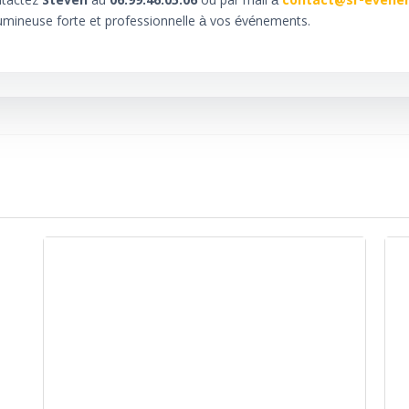
ntactez
Steven
au
06.99.46.05.06
ou par mail à
contact@sr-evene
lumineuse forte et professionnelle à vos événements.