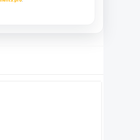
ments.pro
.