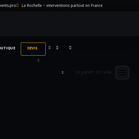
ments.pro
La Rochelle – interventions partout en France
OUTIQUE
DEVIS
Le panier est vide