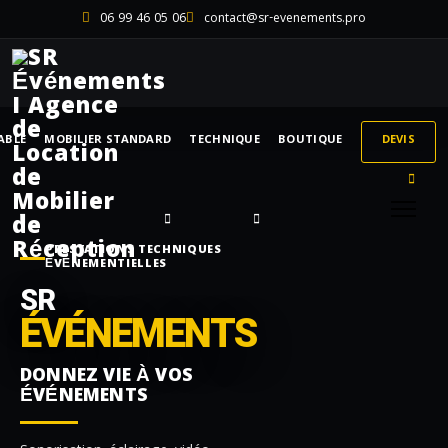
06 99 46 05 06
contact@sr-evenements.pro
ABLE
MOBILIER STANDARD
TECHNIQUE
BOUTIQUE
DEVIS
PRESTATIONS TECHNIQUES
ÉVÉNEMENTIELLES
SR
ÉVÉNEMENTS
DONNEZ VIE À VOS
ÉVÉNEMENTS