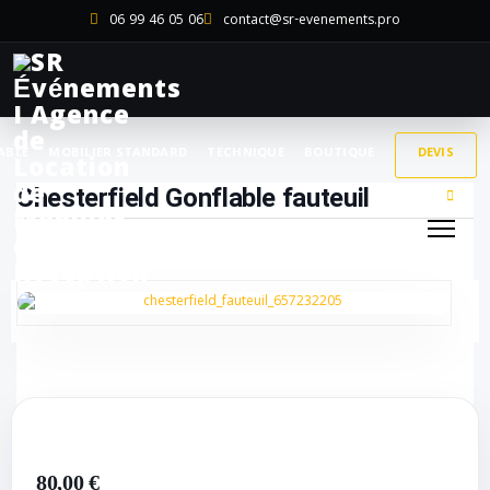
06 99 46 05 06
contact@sr-evenements.pro
ABLE
MOBILIER STANDARD
TECHNIQUE
BOUTIQUE
DEVIS
Chesterfield Gonflable fauteuil
80,00 €