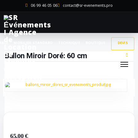
06 99 46 05 06
contact@sr-evenements.pro
ABLE
MOBILIER STANDARD
TECHNIQUE
BOUTIQUE
DEVIS
Ballon Miroir Doré
: 60 cm
65,00 €